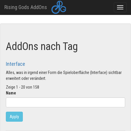
Rising Gods AddOns
Toggle
naviga
Direkt
zum
Inhalt
AddOns nach Tag
Interface
Alles, was in irgend einer Form die Spieloberfläche (Interface) sichtbar
erweitert oder verändert.
Zeige 1 - 20 von 158
Name
Apply