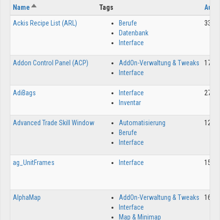
Absteigend sortieren
Name
Tags
Aufr
Ackis Recipe List (ARL)
Berufe
3300
Datenbank
Interface
Addon Control Panel (ACP)
AddOn-Verwaltung & Tweaks
1762
Interface
AdiBags
Interface
2770
Inventar
Advanced Trade Skill Window
Automatisierung
1231
Berufe
Interface
ag_UnitFrames
Interface
1596
AlphaMap
AddOn-Verwaltung & Tweaks
1664
Interface
Map & Minimap