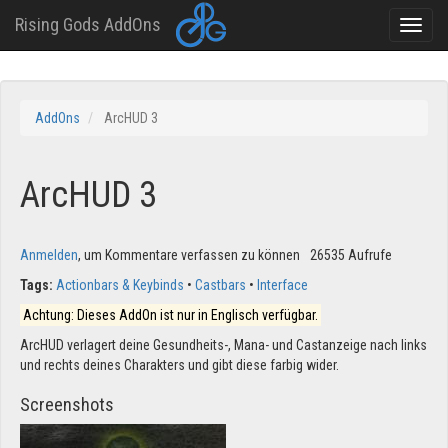
Rising Gods AddOns
Toggle
naviga
Direkt
zum
AddOns
ArcHUD 3
Inhalt
ArcHUD 3
Anmelden
, um Kommentare verfassen zu können
26535 Aufrufe
Tags:
Actionbars & Keybinds
Castbars
Interface
Achtung: Dieses AddOn ist nur in Englisch verfügbar.
ArcHUD verlagert deine Gesundheits-, Mana- und Castanzeige nach links
und rechts deines Charakters und gibt diese farbig wider.
Screenshots