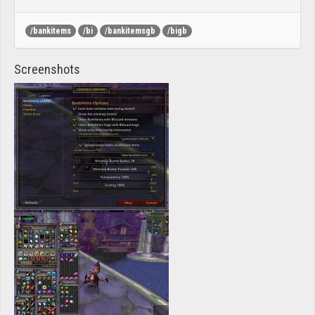
/bankitems
/bi
/bankitemsgb
/bigb
Screenshots