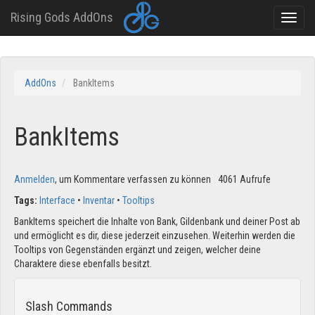
Rising Gods AddOns
Toggle
naviga
Direkt
zum
AddOns
BankItems
Inhalt
BankItems
Anmelden
, um Kommentare verfassen zu können
4061 Aufrufe
Tags:
Interface
Inventar
Tooltips
BankItems speichert die Inhalte von Bank, Gildenbank und deiner Post ab
und ermöglicht es dir, diese jederzeit einzusehen. Weiterhin werden die
Tooltips von Gegenständen ergänzt und zeigen, welcher deine
Charaktere diese ebenfalls besitzt.
Slash Commands