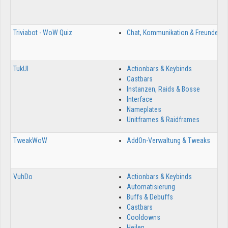
Triviabot - WoW Quiz
Chat, Kommunikation & Freunde
2
TukUI
Actionbars & Keybinds
3
Castbars
Instanzen, Raids & Bosse
Interface
Nameplates
Unitframes & Raidframes
TweakWoW
AddOn-Verwaltung & Tweaks
5
VuhDo
Actionbars & Keybinds
2
Automatisierung
Buffs & Debuffs
Castbars
Cooldowns
Heilen