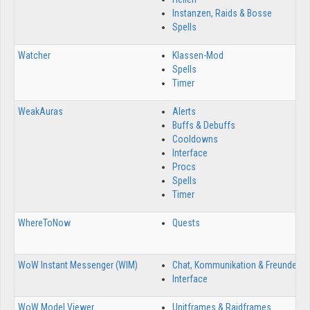
Instanzen, Raids & Bosse
Spells
Watcher
Klassen-Mod
1
Spells
Timer
WeakAuras
Alerts
2
Buffs & Debuffs
Cooldowns
Interface
Procs
Spells
Timer
WhereToNow
Quests
7
WoW Instant Messenger (WIM)
Chat, Kommunikation & Freunde
1
Interface
WoW Model Viewer
Unitframes & Raidframes
3