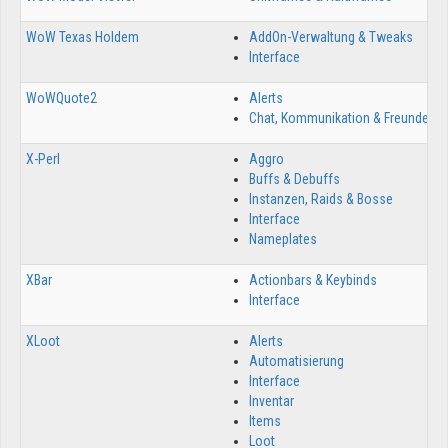
WoW Texas Holdem
AddOn-Verwaltung & Tweaks
1
Interface
WoWQuote2
Alerts
2
Chat, Kommunikation & Freunde
X-Perl
Aggro
4
Buffs & Debuffs
Instanzen, Raids & Bosse
Interface
Nameplates
XBar
Actionbars & Keybinds
5
Interface
XLoot
Alerts
1
Automatisierung
Interface
Inventar
Items
Loot