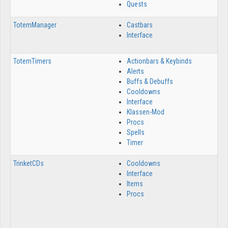
Quests
TotemManager
Castbars
2
Interface
TotemTimers
Actionbars & Keybinds
7
Alerts
Buffs & Debuffs
Cooldowns
Interface
Klassen-Mod
Procs
Spells
Timer
TrinketCDs
Cooldowns
1
Interface
Items
Procs