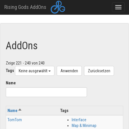
Rising Gods AddOns
Toggle
naviga
Direkt
zum
Inhalt
AddOns
Zeige 221 - 240 von 240
Tags
Keine ausgewählt
Anwenden
Zurücksetzen
Name
Absteigend sortieren
Name
Tags
A
TomTom
Interface
1
Map & Minimap