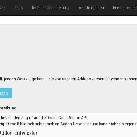
Ons
Tags
Installationsanleitung
AddOn melden
Feedback hin
tellt jedoch Werkzeuge bereit, die von anderen Addons verwendet werden können
Apply
hreibung
othek für den Zugriff auf die Rising Gods Addon API.
ig:
Diese Bibliothek richtet sich an Addon-Entwickler und kann
nicht
als eigens
Addon-Entwickler