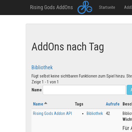
Rising Gods AddOns
Startseite
Add
Direkt
zum
Inhalt
AddOns nach Tag
Bibliothek
Fügt selbst keine sichtbaren Funktionen zum Spiel hinzu. S
Zeige 1 - 1 von 1
Name
Absteigend sortieren
Name
Tags
Aufrufe
Besc
Rising Gods Addon API
Bibliothek
42
Bibli
Wicht
Für 