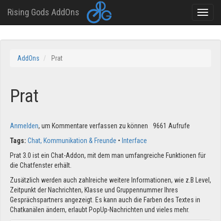
Rising Gods AddOns
Toggle
naviga
Direkt
zum
AddOns
Prat
Inhalt
Prat
Anmelden
, um Kommentare verfassen zu können
9661 Aufrufe
Tags:
Chat, Kommunikation & Freunde
Interface
Prat 3.0 ist ein Chat-Addon, mit dem man umfangreiche Funktionen für
die Chatfenster erhält.
Zusätzlich werden auch zahlreiche weitere Informationen, wie z.B Level,
Zeitpunkt der Nachrichten, Klasse und Gruppennummer Ihres
Gesprächspartners angezeigt. Es kann auch die Farben des Textes in
Chatkanälen ändern, erlaubt PopUp-Nachrichten und vieles mehr.