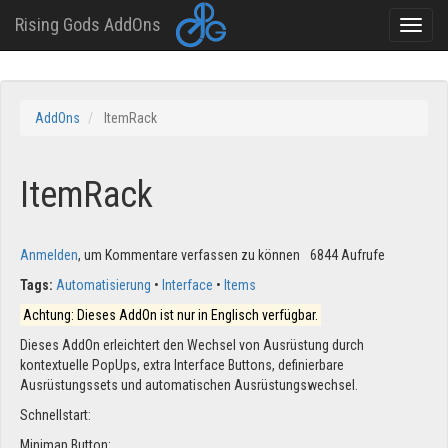
Rising Gods AddOns
Toggle
naviga
Direkt
zum
AddOns
ItemRack
Inhalt
ItemRack
Anmelden
, um Kommentare verfassen zu können
6844 Aufrufe
Tags:
Automatisierung
Interface
Items
Achtung: Dieses AddOn ist nur in Englisch verfügbar.
Dieses AddOn erleichtert den Wechsel von Ausrüstung durch
kontextuelle PopUps, extra Interface Buttons, definierbare
Ausrüstungssets und automatischen Ausrüstungswechsel.
Schnellstart:
Minimap Button: