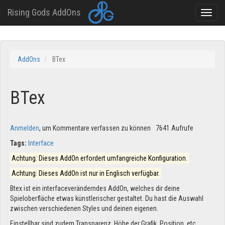
Rising Gods AddOns
Toggle
naviga
Direkt
zum
AddOns
BTex
Inhalt
BTex
Anmelden
, um Kommentare verfassen zu können
7641 Aufrufe
Tags:
Interface
Achtung: Dieses AddOn erfordert umfangreiche Konfiguration.
Achtung: Dieses AddOn ist nur in Englisch verfügbar.
Btex ist ein interfaceveränderndes AddOn, welches dir deine
Spieloberfläche etwas künstlerischer gestaltet. Du hast die Auswahl
zwischen verschiedenen Styles und deinen eigenen.
Einstellbar sind zudem Transparenz, Höhe der Grafik, Position, etc.