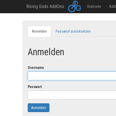
Rising Gods AddOns
Startseite
Add
Direkt
zum
Anmelden
(aktiver
Passwort zurücksetzen
Primary
Inhalt
Reiter)
tabs
Anmelden
Username
Passwort
Anmelden