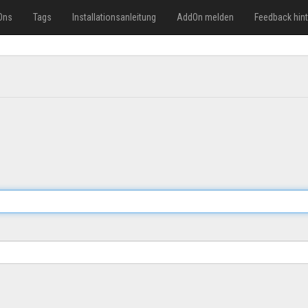
Ons
Tags
Installationsanleitung
AddOn melden
Feedback hin