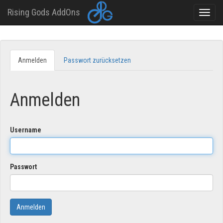
Rising Gods AddOns
Toggle
naviga
Direkt
zum
Anmelden
(aktiver
Passwort zurücksetzen
Primary
Inhalt
Reiter)
tabs
Anmelden
Username
Passwort
Anmelden