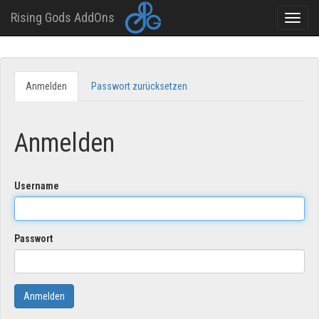
Rising Gods AddOns
Toggle
naviga
Direkt
zum
Anmelden
(aktiver
Passwort zurücksetzen
Primary
Inhalt
Reiter)
tabs
Anmelden
Username
Passwort
Anmelden