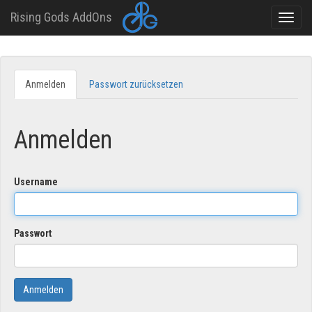
Rising Gods AddOns
Toggle
naviga
Direkt
zum
Anmelden
(aktiver
Passwort zurücksetzen
Primary
Inhalt
Reiter)
tabs
Anmelden
Username
Passwort
Anmelden