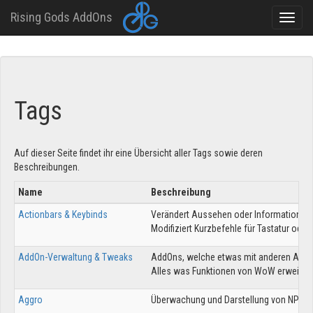
Rising Gods AddOns
Toggle
naviga
Direkt
zum
Inhalt
Tags
Auf dieser Seite findet ihr eine Übersicht aller Tags sowie deren
Beschreibungen.
Name
Beschreibung
Actionbars & Keybinds
Verändert Aussehen oder Informationen i
Modifiziert Kurzbefehle für Tastatur ode
AddOn-Verwaltung & Tweaks
AddOns, welche etwas mit anderen AddOns
Alles was Funktionen von WoW erweitert (
Aggro
Überwachung und Darstellung von NPC-A