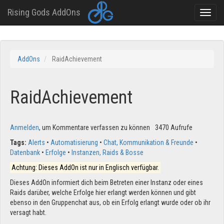
Rising Gods AddOns
Toggle
naviga
Direkt
zum
AddOns
RaidAchievement
Inhalt
RaidAchievement
Anmelden
, um Kommentare verfassen zu können
3470 Aufrufe
Tags:
Alerts
Automatisierung
Chat, Kommunikation & Freunde
Datenbank
Erfolge
Instanzen, Raids & Bosse
Achtung: Dieses AddOn ist nur in Englisch verfügbar.
Dieses AddOn informiert dich beim Betreten einer Instanz oder eines
Raids darüber, welche Erfolge hier erlangt werden können und gibt
ebenso in den Gruppenchat aus, ob ein Erfolg erlangt wurde oder ob ihr
versagt habt.