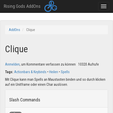
Rising Gods AddOns
Toggle
naviga
Direkt
zum
AddOns
Clique
Inhalt
Clique
Anmelden
, um Kommentare verfassen zu können
10320 Aufrufe
Tags:
Actionbars & Keybinds
Heilen
Spells
Mit Clique kann man Spells an Maustasten binden und so durch klicken
auf ein Unitframe oder einen Char auslösen.
Slash Commands