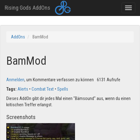
Rising Gods AddOns
Toggle
naviga
Direkt
zum
AddOns
BamMod
Inhalt
BamMod
Anmelden
, um Kommentare verfassen zu können
6131 Aufrufe
Tags:
Alerts
Combat Text
Spells
Dieses AddOn gibt dir jedes Mal einen "Bämsound" aus, wenn du einen
kritischen Treffer erlangst.
Screenshots