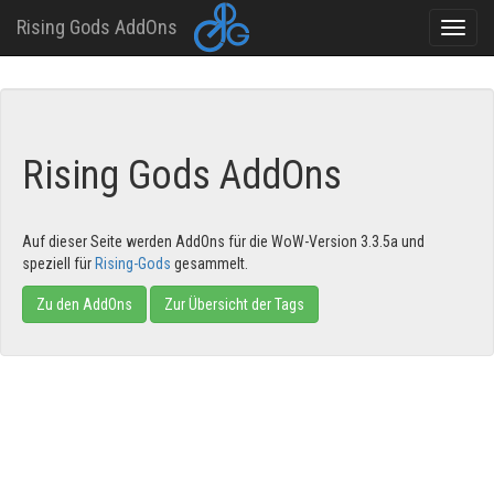
Rising Gods AddOns
Toggle
naviga
Direkt
zum
Inhalt
Rising Gods AddOns
Auf dieser Seite werden AddOns für die WoW-Version 3.3.5a und
speziell für
Rising-Gods
gesammelt.
Zu den AddOns
Zur Übersicht der Tags